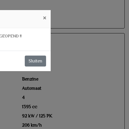
×
GEOPEND !!
Sluiten
nsmissie
Benzine
Automaat
4
1395 cc
92 kW / 125 PK
206 km/h