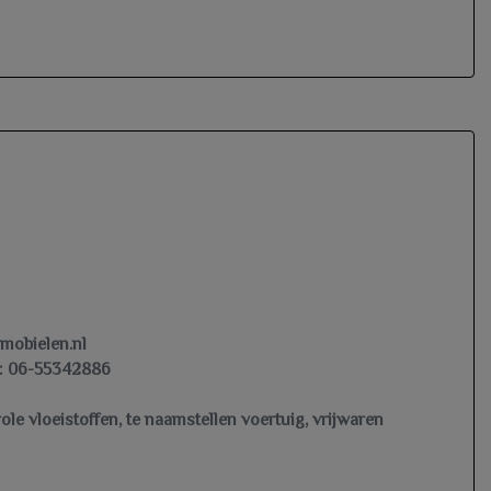
Ruitensproeiers/wisserbladen verwarmbaar
omobielen.nl
 06-55342886
le vloeistoffen, te naamstellen voertuig, vrijwaren