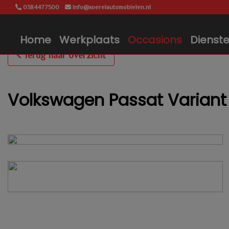
0384477500
info@soerelautomobielen.nl
Home
Werkplaats
Occasions
Dienst
Terug naar overzicht
Volkswagen Passat Variant