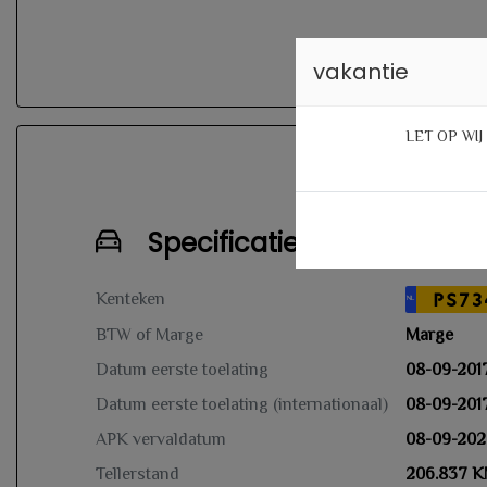
vakantie
LET OP WI
Specificaties
Kenteken
PS73
NL
BTW of Marge
Marge
Datum eerste toelating
08-09-201
Datum eerste toelating (internationaal)
08-09-201
APK vervaldatum
08-09-202
Tellerstand
206.837 