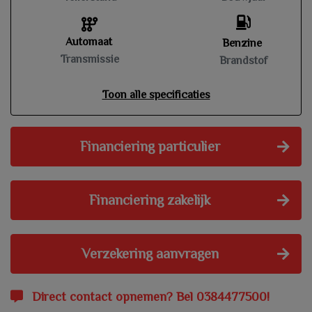
Automaat
Benzine
Transmissie
Brandstof
Toon alle specificaties
Financiering particulier
Financiering zakelijk
Verzekering aanvragen
Direct contact opnemen? Bel 0384477500!