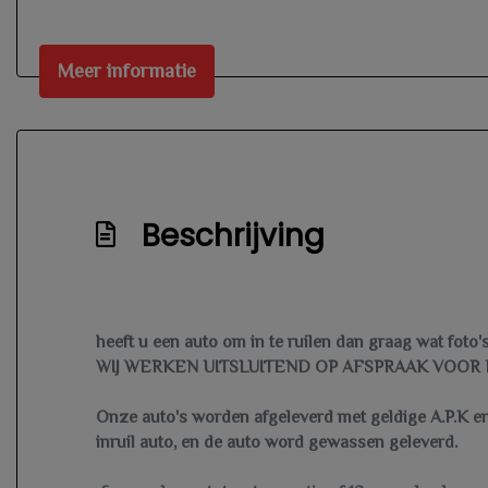
Kunstlederen/microvezel bekleding
Lendesteun(en) verstelbaar
Meer informatie
Stuur en versnellingspook (kunst)leder
Stuur verstelbaar
Stuurbekrachtiging snelheidsafhankelijk
Voorstoelen in hoogte verstelbaar
Beschrijving
Voorstoelen verwarmd
Zwarte glans (piano)lak interieur afwerking
heeft u een auto om in te ruilen dan graag wat foto
WIJ WERKEN UITSLUITEND OP AFSPRAAK VOOR 
Onze auto's worden afgeleverd met geldige A.P.K en 
inruil auto, en de auto word gewassen geleverd.