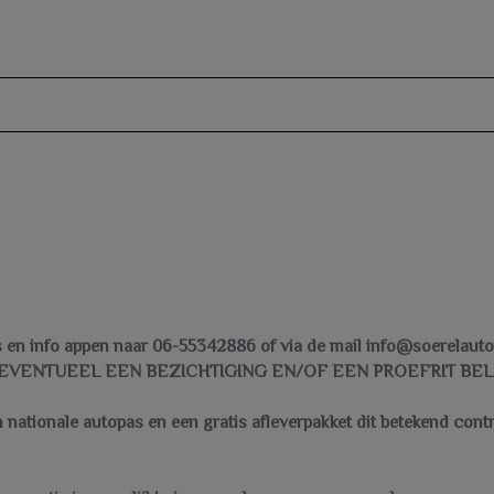
Nationale autopas nap
Onderhoudsboekje aanwezig
Passagiersairbag
Vervolgbotsing preventie
Zij airbag(s) voor
's en info appen naar 06-55342886 of via de mail info@soerelaut
EVENTUEEL EEN BEZICHTIGING EN/OF EEN PROEFRIT BEL:
nationale autopas en een gratis afleverpakket dit betekend contro