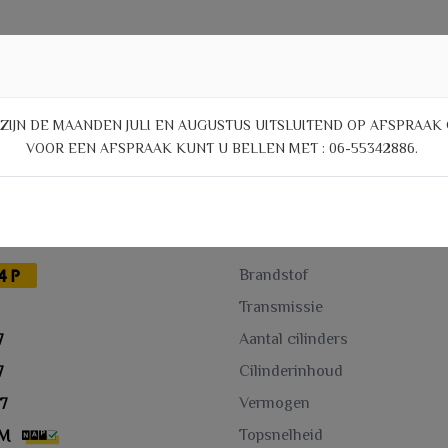
J ZIJN DE MAANDEN JULI EN AUGUSTUS UITSLUITEND OP AFSPRAAK 
VOOR EEN AFSPRAAK KUNT U BELLEN MET : 06-55342886.
Motor en tra
4P
Brandstof
Transmissie
Aantal cilinders
7
Cilinderinhoud
7
Vermogen
7
Topsnelheid
KM