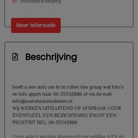
Stuurbekrachtiging
Overige
Meer informatie
Anti blokkeer systeem
Anti doorslip regeling
Bestuurdersairbag
Beschrijving
Brake assist system
Elektronisch stabiliteits programma
Elektronische remkrachtverdeling
heeft u een auto om in te ruilen dan graag wat foto's
Hoofd airbag(s) achter
en info appen naar 06-55342886 of via de mail
info@soerelautomobielen.nl
Hoofd airbag(s) voor
WIJ WERKEN UITSLUITEND OP AFSPRAAK VOOR
Passagiersairbag
EVENTUEEL EEN BEZICHTIGING EN/OF EEN
Zij airbag(s) voor
PROEFRIT BEL: 06-55342886
Exterieur
Onze auto's worden afgeleverd met geldige A.P.K en