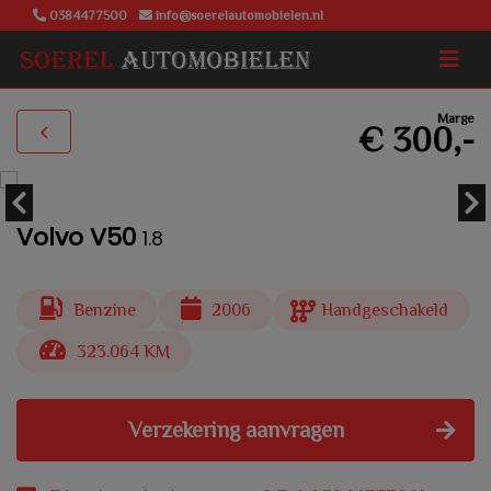
0384477500
info@soerelautomobielen.nl
Marge
€ 300,-
Volvo V50
1.8
Benzine
2006
Handgeschakeld
323.064 KM
Verzekering aanvragen