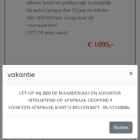
aflever beurt en geldige apk is mogelijk
bij auto's jonger dan 12 jaar en minder
dan 200.000 km. vraag naar de
voorwaarden!
LET OP prijs vanaf:
€ 1.095,-
×
vakantie
Specificaties
LET OP WIJ ZIJN DE MAANDEN JULI EN AUGUSTUS
UITSLUITEND OP AFSPRAAK GEOPEND !!
Kenteken
JP210P
NL
VOOR EEN AFSPRAAK KUNT U BELLEN MET : 06-55342886.
BTW of Marge
Marge
Datum eerste toelating
01-07-2016
Sluiten
Datum eerste toelating
26-07-2006