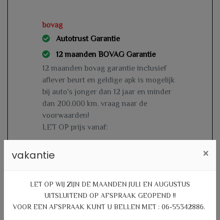
bovag
Autotrust Garantie
12 maanden BOVAG Garantie
12 maanden bovag garantie inclusief
aflever beurt en geldige apk is mogelijk
bij auto's jonger dan 12 jaar en minder
dan 200.000 km. vraag naar de
voorwaarden!
LET OP prijs vanaf:
€ 1.095,-
×
vakantie
LET OP WIJ ZIJN DE MAANDEN JULI EN AUGUSTUS
UITSLUITEND OP AFSPRAAK GEOPEND !!
VOOR EEN AFSPRAAK KUNT U BELLEN MET : 06-55342886.
Specificaties