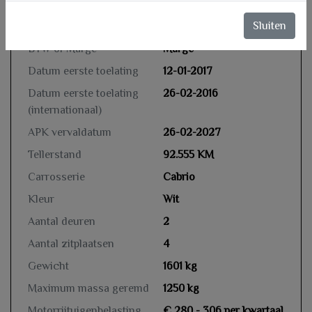
Sluiten
Kenteken
NG351B
NL
BTW of Marge
Marge
Datum eerste toelating
12-01-2017
Datum eerste toelating
26-02-2016
(internationaal)
APK vervaldatum
26-02-2027
Tellerstand
92.555 KM
Carrosserie
Cabrio
Kleur
Wit
Aantal deuren
2
Aantal zitplaatsen
4
Gewicht
1601 kg
Maximum massa geremd
1250 kg
Motorrijtuigenbelasting
€ 280 - 306 per kwartaal