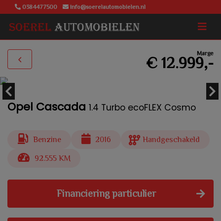
0384477500
info@soerelautomobielen.nl
Marge
€ 12.999,-
Opel Cascada
1.4 Turbo ecoFLEX Cosmo
Benzine
2016
Handgeschakeld
92.555 KM
Financiering particulier