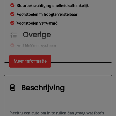
Stuurbekrachtiging snelheidsafhankelijk
Voorstoelen in hoogte verstelbaar
Voorstoelen verwarmd
Overige
Anti blokkeer systeem
Bestuurdersairbag
Meer informatie
Bluetooth
Connected services
Elektronisch stabiliteits programma
Beschrijving
Hoofd airbag(s) achter
Hoofd airbag(s) voor
Passagiersairbag
heeft u een auto om in te ruilen dan graag wat foto's