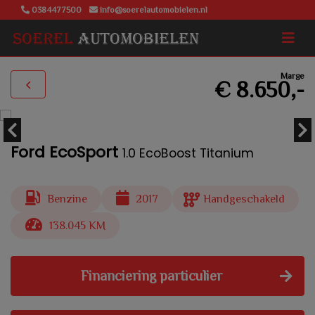
0384477500
info@soerelautomobielen.nl
Marge
€ 8.650,-
Ford EcoSport
1.0 EcoBoost Titanium
Benzine
2017
Handgeschakeld
138.045 KM
Financiering particulier