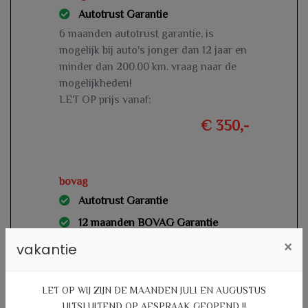
Autotrust Garantie
6 maanden autotrust garantie, is
mogelijk bij auto's jonger dan 12 jaar en
minder dan 200.00 km. vraag naar de
mogelijkheden!
LET OP prijs vanaf:
€ 350,-
bovag
Autotrust Garantie
12 maanden BOVAG Garantie
12 maanden bovag garantie inclusief
×
vakantie
aflever beurt en geldige apk is mogelijk
bij auto's jonger dan 12 jaar en minder
LET OP WIJ ZIJN DE MAANDEN JULI EN AUGUSTUS
dan 200.000 km. vraag naar de
UITSLUITEND OP AFSPRAAK GEOPEND !!