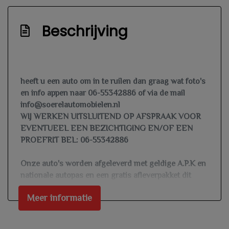
Passagiersstoel in hoogte verstelbaar
Stuur en versnellingspook (kunst)leder
Beschrijving
Stuur leder
Stuur verstelbaar
Stuurbekrachtiging snelheidsafhankelijk
heeft u een auto om in te ruilen dan graag wat foto's
en info appen naar 06-55342886 of via de mail
Overige
info@soerelautomobielen.nl
WIJ WERKEN UITSLUITEND OP AFSPRAAK VOOR
Achteropkomend verkeer waarschuwing
EVENTUEEL EEN BEZICHTIGING EN/OF EEN
Anti blokkeer systeem
PROEFRIT BEL: 06-55342886
Anti doorslip regeling
Onze auto's worden afgeleverd met geldige A.P.K en
Bestuurdersairbag
nationale autopas en een gratis afleverpakket dit
betekend controle vloeistoffen, te naamstellen
Bluetooth
Meer informatie
voertuig, vrijwaren inruil auto, en de auto word
Bots herkenning en activatie
gewassen geleverd.
Elektronisch sper differentieel