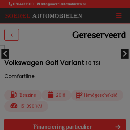
0384477500
info@soerelautomobielen.nl
Gereserveerd
Volkswagen Golf Variant
1.0 TSI
Comfortline
Benzine
2016
Handgeschakeld
151.090 KM
Financiering particulier