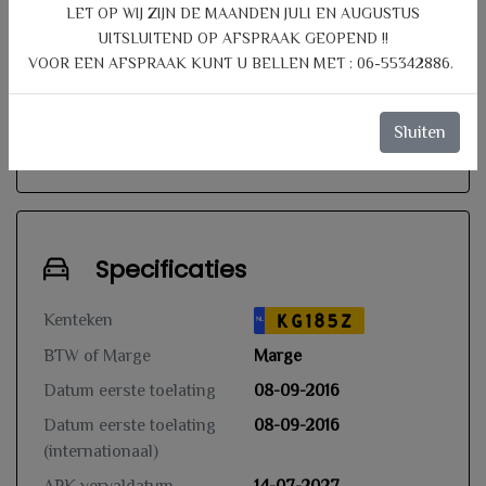
LET OP WIJ ZIJN DE MAANDEN JULI EN AUGUSTUS
dan 200.000 km. vraag naar de
UITSLUITEND OP AFSPRAAK GEOPEND !!
voorwaarden!
VOOR EEN AFSPRAAK KUNT U BELLEN MET : 06-55342886.
LET OP prijs vanaf:
€ 1.095,-
Sluiten
Specificaties
Kenteken
KG185Z
NL
BTW of Marge
Marge
Datum eerste toelating
08-09-2016
Datum eerste toelating
08-09-2016
(internationaal)