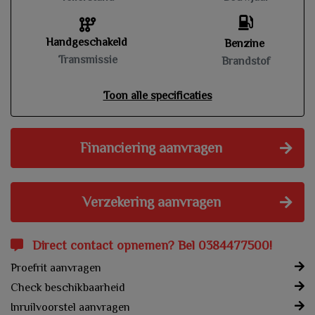
Handgeschakeld
Benzine
Transmissie
Brandstof
Toon alle specificaties
Financiering aanvragen
Verzekering aanvragen
Direct contact opnemen? Bel 0384477500!
Proefrit aanvragen
Check beschikbaarheid
Inruilvoorstel aanvragen