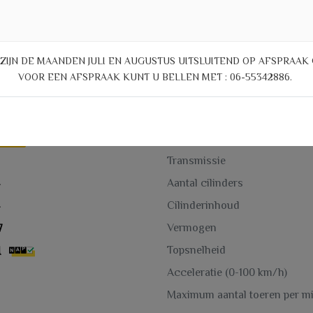
J ZIJN DE MAANDEN JULI EN AUGUSTUS UITSLUITEND OP AFSPRAAK 
VOOR EEN AFSPRAAK KUNT U BELLEN MET : 06-55342886.
Motor en tra
78
Brandstof
Transmissie
Aantal cilinders
Cilinderinhoud
Vermogen
7
Topsnelheid
M
Acceleratie (0-100 km/h)
Maximum aantal toeren per m