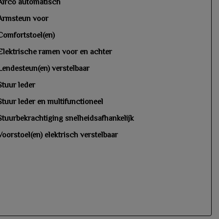
Airco automatisch
Armsteun voor
Comfortstoel(en)
Elektrische ramen voor en achter
Lendesteun(en) verstelbaar
Stuur leder
Stuur leder en multifunctioneel
Stuurbekrachtiging snelheidsafhankelijk
Voorstoel(en) elektrisch verstelbaar