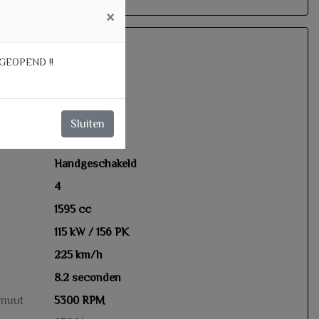
×
GEOPEND !!
nsmissie
Sluiten
Benzine
Handgeschakeld
4
1595 cc
115 kW / 156 PK
225 km/h
8.2 seconden
inuut
5300 RPM