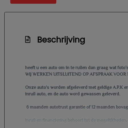
Beschrijving
heeft u een auto om in te ruilen dan graag wat foto
WIJ WERKEN UITSLUITEND OP AFSPRAAK VOOR 
Onze auto's worden afgeleverd met geldige A.P.K en 
inruil auto, en de auto word gewassen geleverd.
6 maanden autotrust garantie of 12 maanden bovag 
inruil en financiering behoort tot de mogelijkheden.
snelle beoordeling van de financiering, u bepaalt wa