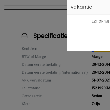
vakantie
LET OP WI
Specificaties
Kenteken
3ZDZ
NL
BTW of Marge
Marge
Datum eerste toelating
29-12-2014
Datum eerste toelating (internationaal)
29-12-2014
APK vervaldatum
31-07-202
Tellerstand
152.192 K
Carrosserie
Sedan
Kleur
Grijs