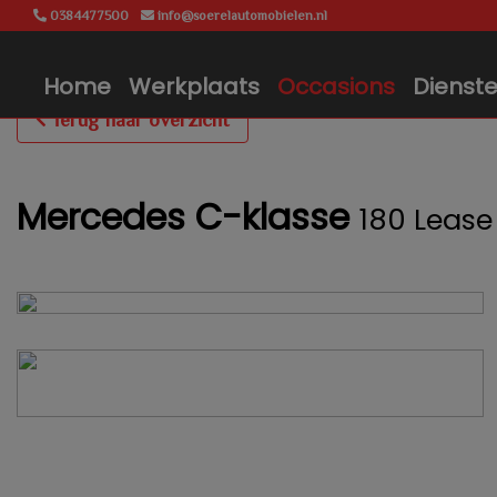
0384477500
info@soerelautomobielen.nl
Home
Werkplaats
Occasions
Dienst
Terug naar overzicht
Mercedes C-klasse
180 Lease