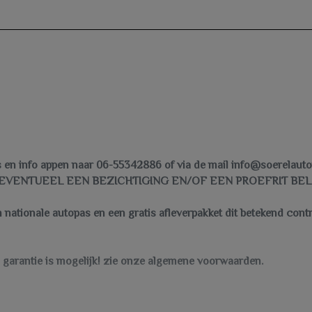
's en info appen naar 06-55342886 of via de mail info@soerelaut
EVENTUEEL EEN BEZICHTIGING EN/OF EEN PROEFRIT BEL:
nationale autopas en een gratis afleverpakket dit betekend contro
garantie is mogelijk! zie onze algemene voorwaarden.
t u betaald, kijk voor alle mogelijkheden op onze site onder diens