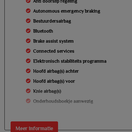
Anti doorslip regeling
Autonomous emergency braking
Bestuurdersairbag
Bluetooth
Brake assist system
Connected services
Elektronisch stabiliteits programma
Hoofd airbag(s) achter
Hoofd airbag(s) voor
Knie airbag(s)
Onderhoudsboekje aanwezig
Passagiersairbag
Zij airbag(s) voor
Meer informatie