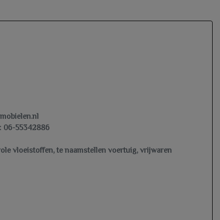
omobielen.nl
 06-55342886
le vloeistoffen, te naamstellen voertuig, vrijwaren
ten of bel ons, we helpen u graag verder.