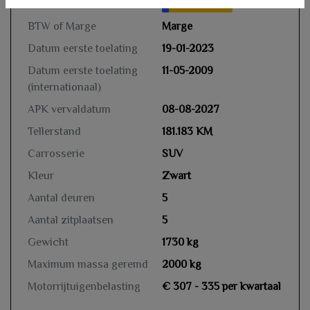
Kenteken
S382GV
NL
BTW of Marge
Marge
Datum eerste toelating
19-01-2023
Datum eerste toelating
11-05-2009
(internationaal)
APK vervaldatum
08-08-2027
Tellerstand
181.183 KM
Carrosserie
SUV
Kleur
Zwart
Aantal deuren
5
Aantal zitplaatsen
5
Gewicht
1730 kg
Maximum massa geremd
2000 kg
Motorrijtuigenbelasting
€ 307 - 335 per kwartaal