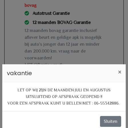
bovag
Autotrust Garantie
12 maanden BOVAG Garantie
12 maanden bovag garantie inclusief
aflever beurt en geldige apk is mogelijk
bij auto's jonger dan 12 jaar en minder
dan 200.000 km. vraag naar de
voorwaarden!
LET OP prijs vanaf:
×
vakantie
€ 1.095,-
LET OP WIJ ZIJN DE MAANDEN JULI EN AUGUSTUS
UITSLUITEND OP AFSPRAAK GEOPEND !!
VOOR EEN AFSPRAAK KUNT U BELLEN MET : 06-55342886.
Specificaties
Sluiten