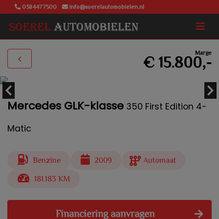
0384477500
info@soerelautomobielen.nl
Marge
€ 15.800,-
Mercedes GLK-klasse
350 First Edition 4-
Matic
Benzine
2009
Automaat
181.183 KM
Financiering aanvragen