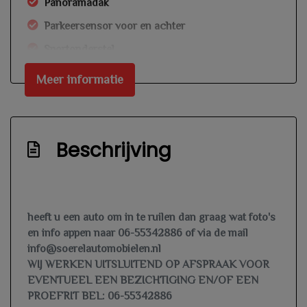
Panoramadak
Parkeersensor voor en achter
Sportonderstel
Treeplanken
Meer informatie
Trekhaak
Overige
Beschrijving
Anti blokkeer systeem
Anti doorslip regeling
Bestuurdersairbag
heeft u een auto om in te ruilen dan graag wat foto's
Brake assist system
en info appen naar 06-55342886 of via de mail
info@soerelautomobielen.nl
Elektronisch stabiliteits programma
WIJ WERKEN UITSLUITEND OP AFSPRAAK VOOR
Hoofd airbag(s) achter
EVENTUEEL EEN BEZICHTIGING EN/OF EEN
Hoofd airbag(s) voor
PROEFRIT BEL: 06-55342886