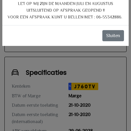
LET OP WIJ ZIJN DE MAANDEN JULI EN AUGUSTUS
dan 200.000 km. vraag naar de
UITSLUITEND OP AFSPRAAK GEOPEND !!
voorwaarden!
VOOR EEN AFSPRAAK KUNT U BELLEN MET : 06-55342886.
LET OP prijs vanaf:
€ 1.095,-
Sluiten
Specificaties
Kenteken
J760TV
NL
BTW of Marge
Marge
Datum eerste toelating
21-10-2020
Datum eerste toelating
21-10-2020
(internationaal)