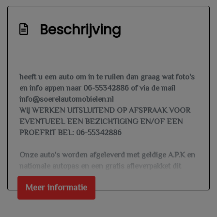
Hoofd airbag(s) voor
Keyless start
Beschrijving
Knie airbag(s)
Led mistlampen
Multimedia scherm standaard
heeft u een auto om in te ruilen dan graag wat foto's
Nationale autopas nap
en info appen naar 06-55342886 of via de mail
info@soerelautomobielen.nl
Passagiersairbag
WIJ WERKEN UITSLUITEND OP AFSPRAAK VOOR
Rijstrooksensor met correctie
EVENTUEEL EEN BEZICHTIGING EN/OF EEN
PROEFRIT BEL: 06-55342886
Volledig digitaal instrumentenpaneel
Zij airbag(s) voor
Onze auto's worden afgeleverd met geldige A.P.K en
nationale autopas en een gratis afleverpakket dit
Exterieur
betekend controle vloeistoffen, te naamstellen
Meer informatie
voertuig, vrijwaren inruil auto, en de auto word
Achterruitwisser
gewassen geleverd.
Buitenspiegel rechts