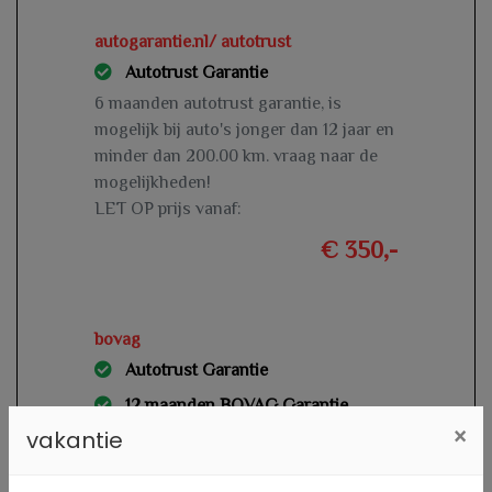
autogarantie.nl/ autotrust
Autotrust Garantie
6 maanden autotrust garantie, is
mogelijk bij auto's jonger dan 12 jaar en
minder dan 200.00 km. vraag naar de
mogelijkheden!
LET OP prijs vanaf:
€ 350,-
bovag
Autotrust Garantie
12 maanden BOVAG Garantie
×
vakantie
12 maanden bovag garantie inclusief
aflever beurt en geldige apk is mogelijk
bij auto's jonger dan 12 jaar en minder